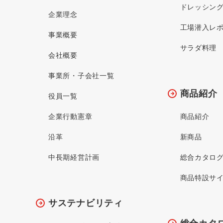
ドレッシン
企業理念
工場潜入レ
事業概要
サラダ料理
会社概要
事業所・子会社一覧
商品紹介
役員一覧
企業行動憲章
商品紹介
沿革
新商品
中長期経営計画
総合カタロ
商品特設サ
サステナビリティ