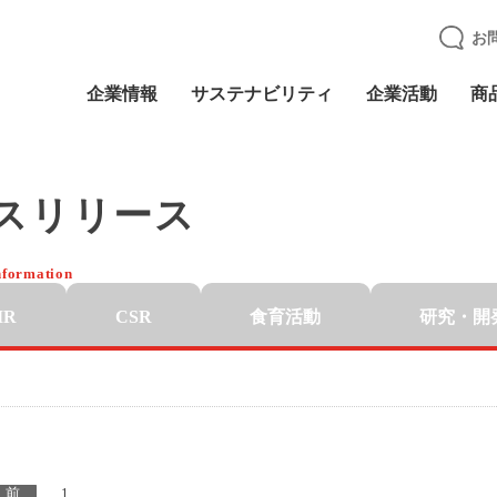
お
企業情報
サステナビリティ
企業活動
商
スリリース
nformation
IR
CSR
食育活動
研究・開
前
1