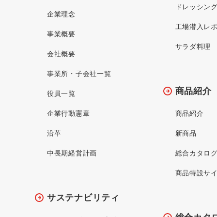
ドレッシン
企業理念
工場潜入レ
事業概要
サラダ料理
会社概要
事業所・子会社一覧
商品紹介
役員一覧
企業行動憲章
商品紹介
沿革
新商品
中長期経営計画
総合カタロ
商品特設サ
サステナビリティ