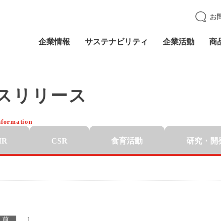
お
企業情報
サステナビリティ
企業活動
商
スリリース
nformation
IR
CSR
食育活動
研究・開
前
1