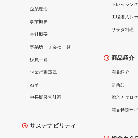
ドレッシン
企業理念
工場潜入レ
事業概要
サラダ料理
会社概要
事業所・子会社一覧
商品紹介
役員一覧
企業行動憲章
商品紹介
沿革
新商品
中長期経営計画
総合カタロ
商品特設サ
サステナビリティ