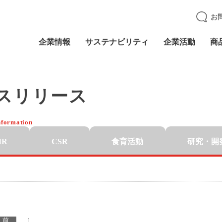
お
企業情報
サステナビリティ
企業活動
商
スリリース
nformation
IR
CSR
食育活動
研究・開
前
1