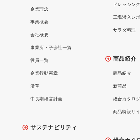
ドレッシン
企業理念
工場潜入レ
事業概要
サラダ料理
会社概要
事業所・子会社一覧
商品紹介
役員一覧
企業行動憲章
商品紹介
沿革
新商品
中長期経営計画
総合カタロ
商品特設サ
サステナビリティ