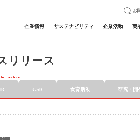
お
企業情報
サステナビリティ
企業活動
商
スリリース
nformation
IR
CSR
食育活動
研究・開
前
1