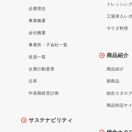
ドレッシン
企業理念
工場潜入レ
事業概要
サラダ料理
会社概要
事業所・子会社一覧
商品紹介
役員一覧
企業行動憲章
商品紹介
沿革
新商品
中長期経営計画
総合カタロ
商品特設サ
サステナビリティ