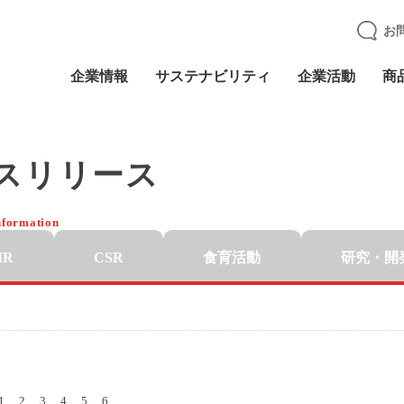
お
企業情報
サステナビリティ
企業活動
商
スリリース
nformation
IR
CSR
食育活動
研究・開
1
2
3
4
5
6