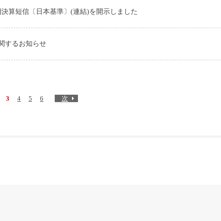
月期決算短信〔日本基準〕(連結)を開示しました
関するお知らせ
3
4
5
6
次