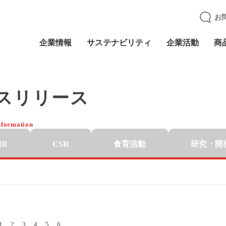
お
企業情報
サステナビリティ
企業活動
商
スリリース
nformation
IR
CSR
食育活動
研究・開
1
2
3
4
5
6