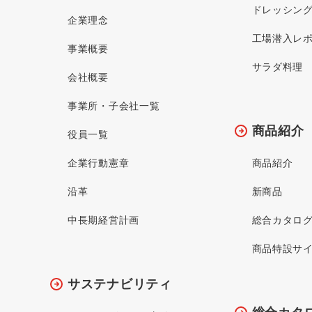
ドレッシン
企業理念
工場潜入レ
事業概要
サラダ料理
会社概要
事業所・子会社一覧
商品紹介
役員一覧
企業行動憲章
商品紹介
沿革
新商品
中長期経営計画
総合カタロ
商品特設サ
サステナビリティ