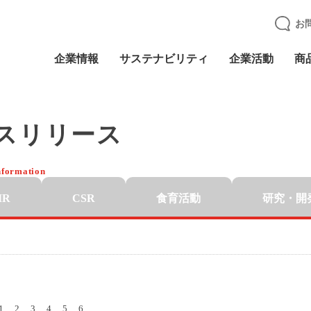
お
企業情報
サステナビリティ
企業活動
商
スリリース
nformation
IR
CSR
食育活動
研究・開
1
2
3
4
5
6