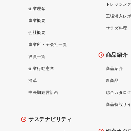
ドレッシン
企業理念
工場潜入レ
事業概要
サラダ料理
会社概要
事業所・子会社一覧
商品紹介
役員一覧
企業行動憲章
商品紹介
沿革
新商品
中長期経営計画
総合カタロ
商品特設サ
サステナビリティ