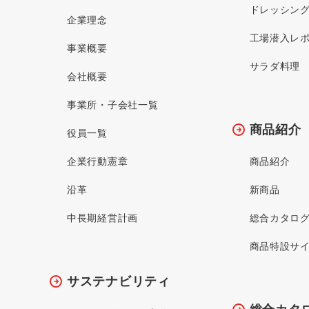
ドレッシン
企業理念
工場潜入レ
事業概要
サラダ料理
会社概要
事業所・子会社一覧
商品紹介
役員一覧
企業行動憲章
商品紹介
沿革
新商品
中長期経営計画
総合カタロ
商品特設サ
サステナビリティ