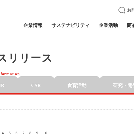
お
企業情報
サステナビリティ
企業活動
商
スリリース
nformation
IR
CSR
食育活動
研究・開
4
5
6
7
8
9
10