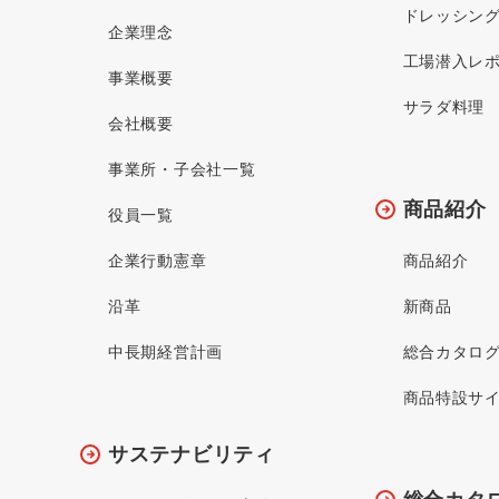
ドレッシン
企業理念
工場潜入レ
事業概要
サラダ料理
会社概要
事業所・子会社一覧
商品紹介
役員一覧
企業行動憲章
商品紹介
沿革
新商品
中長期経営計画
総合カタロ
商品特設サ
サステナビリティ