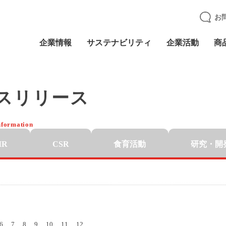
お
企業情報
サステナビリティ
企業活動
商
スリリース
nformation
IR
CSR
食育活動
研究・開
6
7
8
9
10
11
12