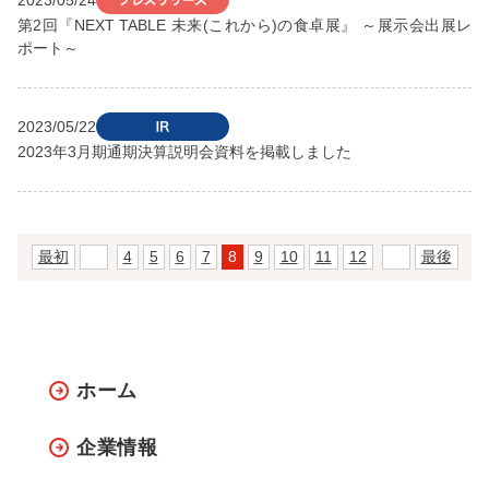
第2回『NEXT TABLE 未来(これから)の食卓展』 ～展示会出展レ
ポート～
2023/05/22
2023年3月期通期決算説明会資料を掲載しました
最初
前
4
5
6
7
8
9
10
11
12
次
最後
ホーム
企業情報