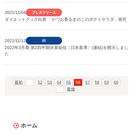
2021/11/04
ダイエットクック白老 「かつお香るきのこのポテトサラダ」発売
2021/11/12
2022年3月期 第2四半期決算短信〔日本基準〕(連結)を開示しまし
た
最初
前
52
53
54
55
56
57
58
59
60
次
最後
ホーム