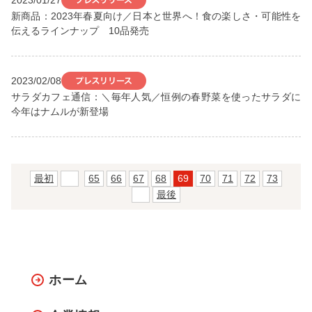
新商品：2023年春夏向け／日本と世界へ！食の楽しさ・可能性を
伝えるラインナップ 10品発売
2023/02/08
サラダカフェ通信：＼毎年人気／恒例の春野菜を使ったサラダに
今年はナムルが新登場
最初
前
65
66
67
68
69
70
71
72
73
次
最後
ホーム