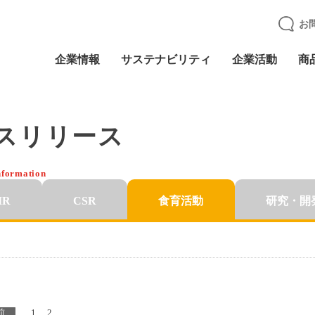
お
企業情報
サステナビリティ
企業活動
商
スリリース
nformation
IR
CSR
食育活動
研究・開
前
1
2