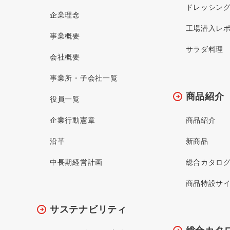
ドレッシン
企業理念
工場潜入レ
事業概要
サラダ料理
会社概要
事業所・子会社一覧
商品紹介
役員一覧
企業行動憲章
商品紹介
沿革
新商品
中長期経営計画
総合カタロ
商品特設サ
サステナビリティ