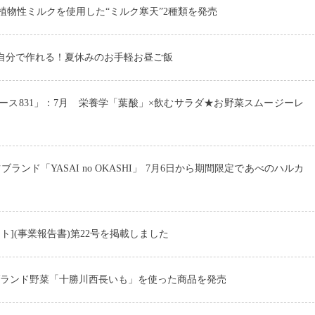
植物性ミルクを使用した“ミルク寒天”2種類を発売
も自分で作れる！夏休みのお手軽お昼ご飯
ース831」：7月 栄養学「葉酸」×飲むサラダ★お野菜スムージーレ
イーツブランド「YASAI no OKASHI」 7月6日から期間限定であべのハルカ
ト](事業報告書)第22号を掲載しました
ブランド野菜「十勝川西長いも」を使った商品を発売