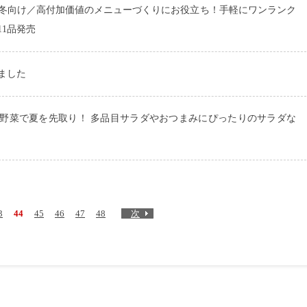
年秋冬向け／高付加価値のメニューづくりにお役立ち！手軽にワンランク
1品発売
ました
野菜で夏を先取り！ 多品目サラダやおつまみにぴったりのサラダな
3
44
45
46
47
48
次