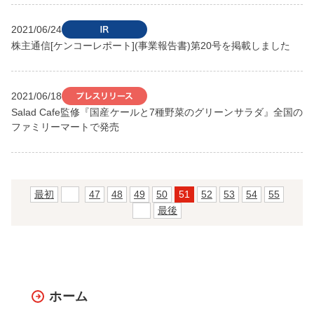
2021/06/24
株主通信[ケンコーレポート](事業報告書)第20号を掲載しました
2021/06/18
Salad Cafe監修『国産ケールと7種野菜のグリーンサラダ』全国の
ファミリーマートで発売
最初
前
47
48
49
50
51
52
53
54
55
次
最後
ホーム