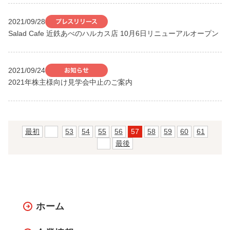
2021/09/28
Salad Cafe 近鉄あべのハルカス店 10月6日リニューアルオープン
2021/09/24
2021年株主様向け見学会中止のご案内
最初
前
53
54
55
56
57
58
59
60
61
次
最後
ホーム