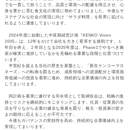
でを一貫して担うことで、品質と環境への配慮を両立させ、心
身を豊かに育む食文化の実現に努めてまいりました。今後もサ
ステナブルな社会の実現に向け「サラダ料理」を世界に拡げら
れるように邁進してまいります。
2024年度に始動した中長期経営計画『KENKO Vision
2035』は、12年をかけて会社を大きく変革する挑戦です。１
年目を終え、２年目となる2025年度は、Phase1でやるべき施
策が確実に進捗しているかを見極める重要な段階と位置づけて
います。
半世紀を超える当社の歴史を基盤とし、「新生ケンコーマヨ
ネーズ」への転換を図るため、成長領域への資源配分と環境負
荷低減への投資を着実に進め、持続的な企業価値の向上を目指
してまいります。
同計画を着実に遂行する司令塔として取締役会は、戦略の進
捗とリスクを継続的にモニタリングします。社員・従業員の生
活を守りながら企業の健全な発展を図り、株主・投資家の皆さ
まの期待に応えることが不可欠です。
今後もガバナンスの実効性を高め、持続的な企業価値向上を
実現してまいります。