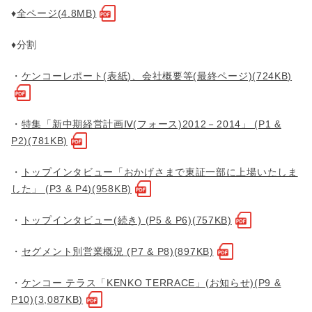
♦
全ページ(4.8MB)
♦分割
・
ケンコーレポート(表紙)、会社概要等(最終ページ)(724KB)
・
特集「新中期経営計画Ⅳ(フォース)2012－2014」 (P1 &
P2)(781KB)
・
トップインタビュー「おかげさまで東証一部に上場いたしま
した」 (P3 & P4)(958KB)
・
トップインタビュー(続き) (P5 & P6)(757KB)
・
セグメント別営業概況 (P7 & P8)(897KB)
・
ケンコー テラス「KENKO TERRACE」(お知らせ)(P9 &
P10)(3,087KB)