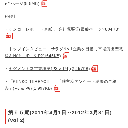
♦
全ページ(5.5MB)
♦分割
・
ケンコーレポート(表紙)、会社概要等(最終ページ)(804KB)
・
トップインタビュー「サラダNo.1企業を目指し市場演出型戦
略を推進」(P1 & P2)(645KB)
・
セグメント別営業概況(P3 & P4)(2,257KB)
・
「KENKO TERRACE」、「株主様アンケート結果のご報
告」(P5 & P6)(1,997KB)
第５５期(2011年4月1日～2012年3月31日)
(vol.2)