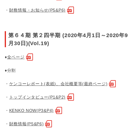
・
財務情報・お知らせ(P5&P6)
第６４期 第２四半期 (2020年4月1日～2020年9
月30日)(Vol.19)
♦
全ページ
♦分割
・
ケンコーレポート(表紙)、会社概要等(最終ページ)
・
トップインタビュー(P1&P2)
・
KENKO NOW(P3&P4)
・
財務情報(P5&P6)