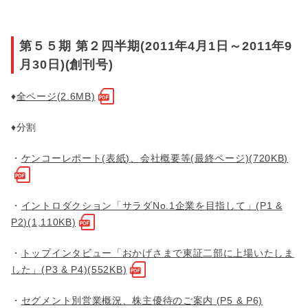
第５５期 第２四半期(2011年4月1日～2011年9
月30日)(創刊号)
♦
全ページ(2.6MB)
♦分割
・
ケンコーレポート(表紙)、会社概要等(最終ページ)(720KB)
・
イントロダクション「サラダNo.1企業を目指して」(P1 &
P2)(1,110KB)
・
トップインタビュー「おかげさまで東証二部に上場いたしま
した」(P3 & P4)(552KB)
・
セグメント別営業概況、株主優待のご案内 (P5 & P6)