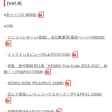
(vol.8)
♦
全ページ(2.88MB)
♦分割
・
ケンコーレポート(表紙)、会社概要等(最終ページ)(686KB)
・
トップインタビュー(P1＆P2)(571KB)
・
特集 新中期経営計画「KENKO Five Code 2015-2017」始
動！！(P3&P4)(778KB)
・
KENKO NOW (P5＆P6)(1.14MB)
・
読んで美味しいケンコーマヨネーズ！(P7＆P8)(1.13MB)
・
財務情報(P9＆P10)(708KB)