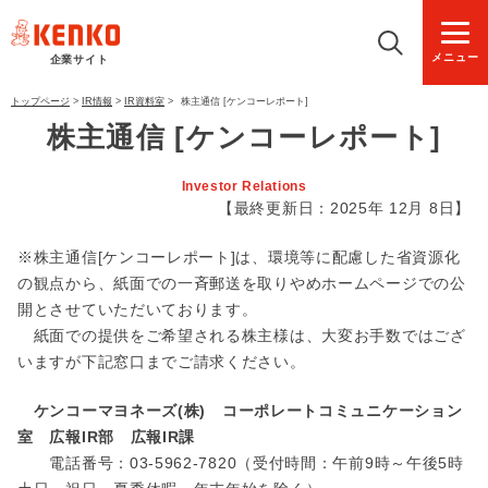
メニュー
企業サイト
トップページ
>
IR情報
>
IR資料室
>
株主通信 [ケンコーレポート]
株主通信 [ケンコーレポート]
Investor Relations
【最終更新日：2025年 12月 8日】
※株主通信[ケンコーレポート]は、環境等に配慮した省資源化
の観点から、紙面での一斉郵送を取りやめホームページでの公
開とさせていただいております。
紙面での提供をご希望される株主様は、大変お手数ではござ
いますが下記窓口までご請求ください。
ケンコーマヨネーズ(株) コーポレートコミュニケーション
室 広報IR部 広報IR課
電話番号：03-5962-7820（受付時間：午前9時～午後5時