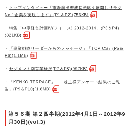
・
トップインタビュー「市場演出型成長戦略を展開しサラダ
No.1企業を実現します」(P1＆P2)(756KB)
・
特集「中期経営計画Ⅳ(フォース) 2012-2014」(P3＆P4)
(821KB)
・
「事業戦略リーダーからのメッセージ」「TOPICS」(P5＆
P6)(1.1MB)
・
セグメント別営業概況(P7＆P8)(997KB)
・
「KENKO TERRACE」、「株主様アンケート結果のご報
告」(P9＆P10)(1.8MB)
第５６期 第２四半期(2012年4月1日～2012年9
月30日)(vol.3)