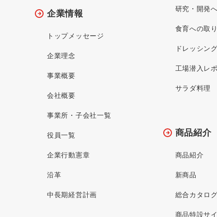
研究・開発
企業情報
食育への取
トップメッセージ
ドレッシン
企業理念
工場潜入レ
事業概要
サラダ料理
会社概要
事業所・子会社一覧
商品紹介
役員一覧
企業行動憲章
商品紹介
沿革
新商品
中長期経営計画
総合カタロ
商品特設サ