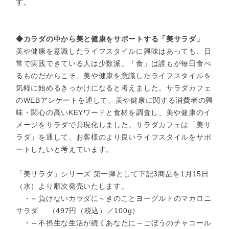
す。
◆カラダの中から美と健康をサポートする「美サラダ」
美や健康を意識したライフスタイルに興味はあっても、日
常で実践できている人は少数派。「食」は誰もが毎日食べ
るものだからこそ、美や健康を意識したライフスタイルを
気軽に始めるきっかけになると考えました。サラダカフェ
のWEBアンケートを通して、美や健康に関する消費者の興
味・関心の高いKEYワードと食材を調査し、美や健康のイ
メージをサラダで具現化しました。サラダカフェは「美サ
ラダ」を通して、お客様のより良いライフスタイルをサポ
ートしたいと考えています。
「美サラダ」シリーズ 第一弾として下記3商品を1月15日
（水）より順次発売いたします。
・～負けないカラダに～きのことヨーグルトのマカロニ
サラダ （497円（税込）／100g）
・～不摂生な生活が続くあなたに～ごぼうのチャコール