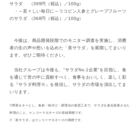
サラダ （399円（税込）／100g）
・～若々しい毎日に～リコピン人参とグレープフルーツ
のサラダ （368円（税込）／100g）
今後は、商品開発段階でのモニター調査を実施し、消費
者の生の声や想いを込めた「美サラダ」を展開してまいり
ます。ぜひご期待ください。
当社グループは今後も、“サラダNo.1企業”を目指し、食
を通じて世の中に貢献すべく、食事をおいしく、楽しく彩
る『サラダ料理※』を発信し、サラダの市場を演出してま
いります。
※野菜をキーとし、食材・味付け・調理法の創意工夫で、サラダを進化発展させた
料理のこと。ケンコーマヨネーズの登録商標です。
※「美サラダ」はケンコーマヨネーズの商標です。