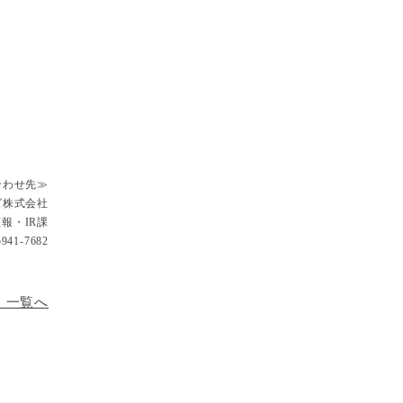
合わせ先≫
ズ株式会社
報・IR課
941-7682
）一覧へ