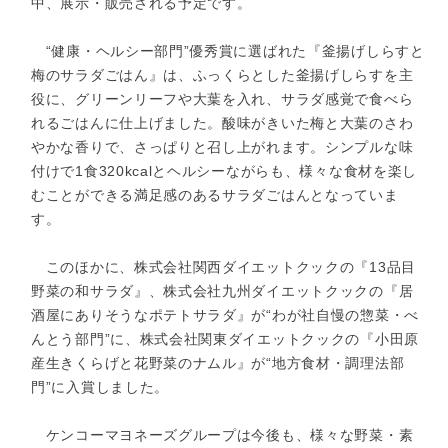
中、展示・販売される予定です。
“健康・ヘルシー部門”優秀賞に選ばれた『釜揚げしらすと
梅のサラダごはん』は、ふっくらとした釜揚げしらすを主
役に、グリーンリーフや大葉を入れ、サラダ感覚で食べら
れるごはんに仕上げました。酸味がきいた梅と大葉のさわ
やかな香りで、さっぱりと召し上がれます。シンプルな味
付けで1食320kcalとヘルシーながらも、様々な食材を楽し
むことができる満足感のあるサラダごはんとなっていま
す。
このほかに、株式会社関西ダイエットクックの『13品目
野菜の和サラダ』、株式会社九州ダイエットクックの『居
酒屋にありそうなポテトサラダ』が“わが社自慢の惣菜・べ
んとう部門”に、株式会社関東ダイエットクックの『小田原
産生きくらげと花野菜のナムル』が“地方食材・調理法部
門”に入賞しました。
ケンコーマヨネーズグループは今後も、様々な野菜・素