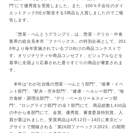
門”にて優秀賞を受賞しました。また、100％子会社のダイ
エットクック3社が製造する3商品も入賞しましたのでご報
告します。
「惣菜・べんとうグランプリ」は、惣菜・デリカ・中食
業界の総合見本市「ファベックス」の特別企画として、201
0年より毎年実施されているプロ向けの商品コンテストで
す。オリジナリティや商品コンセプト、ビジュアルなどを
基準に全国より応募された選りすぐりの商品が審査されま
す。
本年は“わが社自慢の惣菜・べんとう部門”、“催事・イベ
ント部門”、“駅弁・空弁部門”、“健康・ヘルシー部門”、“地
方食材・調理法部門”、“デリ・ベーカリー＆スイーツ部
門”、“ロングライフ部門”の全７部門にて、商品総数1,410品
の中から各部門にて、金賞、優秀賞、審査委員特別賞、入
賞が選ばれました。受賞商品は4月12日～14日に東京ビッ
グサイトで開催される「第26回ファベックス2023」の期間