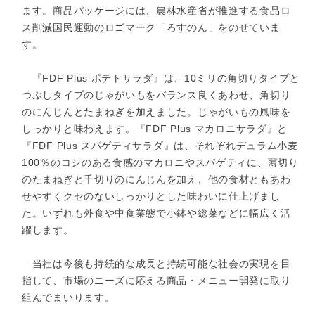
ます。商品パッケージには、農林水産省が推進する食品ロ
ス削減国民運動のロゴマーク「ろすのん」をのせていま
す。
『FDF Plus ポテトサラダ』は、10ミリの角切りタイプと
つぶしタイプのじゃがいもをバランス良くあわせ、角切り
のにんじんとたまねぎを加えました。じゃがいもの風味を
しっかりと味わえます。『FDF Plus マカロニサラダ』と
『FDF Plus スパゲティサラダ』は、それぞれデュラム小麦
100％のコシのある食感のマカロニやスパゲティに、薄切り
のたまねぎと千切りのにんじんを加え、他の食材ともあわ
せやすくクセのないしっかりとした味わいに仕上げまし
た。いずれも外食や中食業態で小鉢や総菜などに幅広く活
躍します。
当社は今後も持続的な成長と持続可能な社会の実現を目
指して、市場のニーズに応える商品・メニュー開発に取り
組んでまいります。