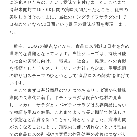
に進化させたもの、という意味で名付けました。これまで
冷蔵未開封で15～60日間の賞味期間だったところ、従来の
美味しさはそのままに、当社のロングライフサラダの中で
は初めてとなる90日間という最長の賞味期間を実現しまし
た。
昨今、SDGsの観点などから、食品ロス削減は日本を含め
世界的な課題となっています。当社グループは、持続可能
な社会の実現に向け、「環境」「社会」「健康」への貢献
を指標とした「サステナビリティ方針」を定め、重要課題
の取り組みテーマのひとつとして“食品ロスの削減”を掲げて
います。
そこでまずは基幹商品のひとつであるサラダ類から賞味
期間の長期化に着手。ポテトサラダは配合や包材の見直
し、マカロニサラダとスパゲティサラダは既存商品におい
て検証を重ねた結果、これまでよりも長い期間で美味しさ
や状態など品質を保つことが可能となりました。賞味期間
が長くなることにより、期限内に使い切れないという理由
での食品ロスの削減やお客様の作業効率の改善につながり