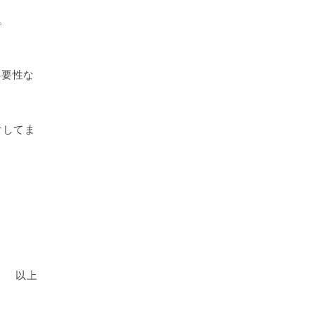
。
。
必要性な
けしてま
以上