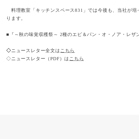
料理教室「キッチンスペース831」では今後も、当社が培
ります。
■『～秋の味覚収穫祭～ 2種のエピ＆パン・オ・ノア・レザ
◇
ニュースレター全文は
こちら
◇ニュースレター（PDF）は
こちら