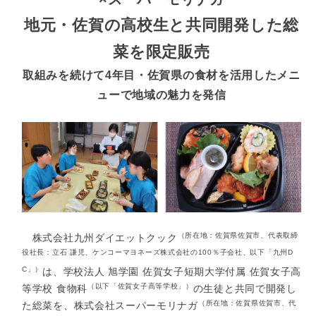
地元・佐賀の高校生と共同開発した総
菜を限定販売
取組みを続けて4年目・佐賀県の食材を活用したメニ
ューで地域の魅力を発信
（所在地：佐賀県佐賀市、代表取締
株式会社九州ダイエットクック
役社長：立石 謙児、ケンコーマヨネーズ株式会社の100％子会社、以下「九州D
C」）
は、学校法人 旭学園 佐賀女子短期大学付属 佐賀女子高
（以下「佐賀女子高等学校」）
等学校 食物科
の生徒と共同で開発し
（所在地：佐賀県佐賀市、代
た総菜を、株式会社スーパーモリナガ