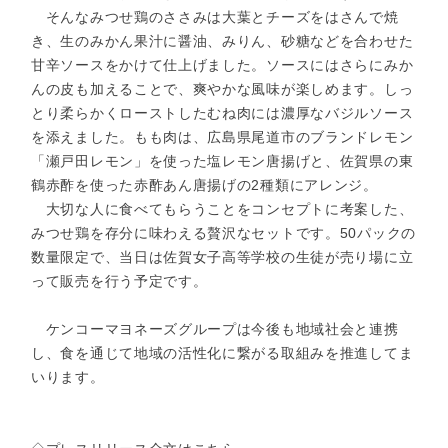
そんなみつせ鶏のささみは大葉とチーズをはさんで焼
き、生のみかん果汁に醤油、みりん、砂糖などを合わせた
甘辛ソースをかけて仕上げました。ソースにはさらにみか
んの皮も加えることで、爽やかな風味が楽しめます。しっ
とり柔らかくローストしたむね肉には濃厚なバジルソース
を添えました。もも肉は、広島県尾道市のブランドレモン
「瀬戸田レモン」を使った塩レモン唐揚げと、佐賀県の東
鶴赤酢を使った赤酢あん唐揚げの2種類にアレンジ。
大切な人に食べてもらうことをコンセプトに考案した、
みつせ鶏を存分に味わえる贅沢なセットです。50パックの
数量限定で、当日は佐賀女子高等学校の生徒が売り場に立
って販売を行う予定です。
ケンコーマヨネーズグループは今後も地域社会と連携
し、食を通じて地域の活性化に繋がる取組みを推進してま
いります。