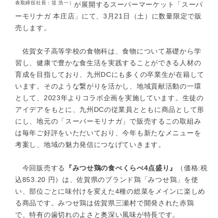
表取締役社長：堤 浩一）
が展開するスーパーマーケット「スーパ
ーモリナガ 本庄店」にて、3月21日（土）に数量限定で販
売します。
佐賀女子高等学校の食物科は、食物について基礎から学
習し、健康で豊かな食生活を実践することができる人材の
育成を目指しており、九州DCにも多くの卒業生が在籍して
います。そのような繋がりを活かし、地域貢献活動の一環
として、2023年よりコラボ企画を実施しています。生徒の
アイデアをもとに、九州DCの従業員とともに商品として形
にし、地元の「スーパーモリナガ」で販売するこの取組み
は毎年ご好評をいただいており、今年も新たなメニューを
考案し、地域の魅力発信につなげていきます。
今回販売する
『みつせ鶏の食べくらべ4点盛り』
（価格:税
込853.20 円）は、佐賀県のブランド鶏「みつせ鶏」を使
い、部位ごとに味付けを変えた4種の総菜をメインに楽しめ
る商品です。みつせ鶏は佐賀県三瀬村で開発された赤鶏
で、特有の歯切れのよさと奥深い風味が特長です。