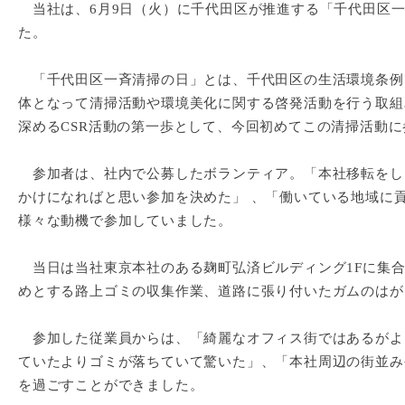
当社は、6月9日（火）に千代田区が推進する「千代田区一
た。
「千代田区一斉清掃の日」とは、千代田区の生活環境条例に
体となって清掃活動や環境美化に関する啓発活動を行う取組
深めるCSR活動の第一歩として、今回初めてこの清掃活動
参加者は、社内で公募したボランティア。「本社移転をし
かけになればと思い参加を決めた」 、「働いている地域に
様々な動機で参加していました。
当日は当社東京本社のある麹町弘済ビルディング1Fに集合
めとする路上ゴミの収集作業、道路に張り付いたガムのはが
参加した従業員からは、「綺麗なオフィス街ではあるがよ
ていたよりゴミが落ちていて驚いた」、「本社周辺の街並み
を過ごすことができました。