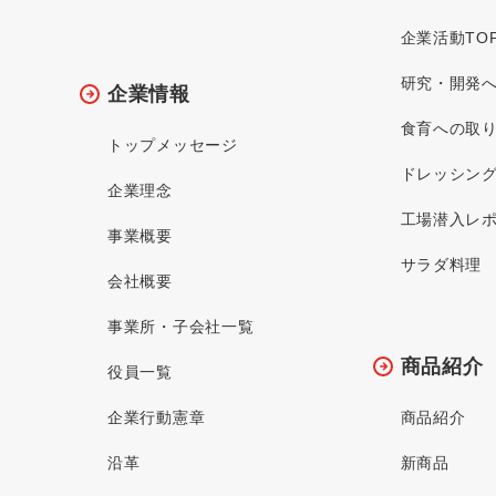
企業活動TO
研究・開発
企業情報
食育への取
トップメッセージ
ドレッシン
企業理念
工場潜入レ
事業概要
サラダ料理
会社概要
事業所・子会社一覧
商品紹介
役員一覧
企業行動憲章
商品紹介
沿革
新商品