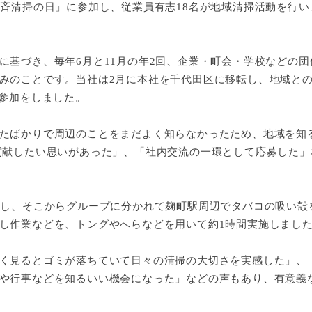
斉清掃の日」に参加し、従業員有志18名が地域清掃活動を行い
基づき、毎年6月と11月の年2回、企業・町会・学校などの団
みのことです。当社は2月に本社を千代田区に移転し、地域と
に参加をしました。
たばかりで周辺のことをまだよく知らなかったため、地域を知
貢献したい思いがあった」、「社内交流の一環として応募した」
し、そこからグループに分かれて麹町駅周辺でタバコの吸い殻
し作業などを、トングやへらなどを用いて約1時間実施しまし
く見るとゴミが落ちていて日々の清掃の大切さを実感した」、
や行事などを知るいい機会になった」などの声もあり、有意義