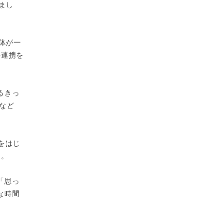
まし
体が一
の連携を
るきっ
など
をはじ
た。
「思っ
な時間