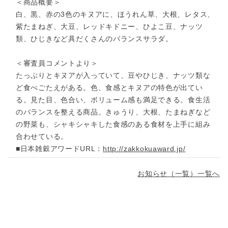
＜商品概要＞
白、黒、赤の3色のキヌアに、ほうれん草、大根、レタス、
紫たまねぎ、大豆、レッドキドニー、ひよこ豆、ナッツ
類、ひじきなど具だくさんのバランスサラダ。
＜審査員コメントより＞
たっぷりとキヌアが入っていて、豆やひじき、ナッツ類な
ど食べごたえがある。色、食感とキヌアの特色が出てい
る。見た目、色合い、ボリューム感も満足できる。食生活
のバランスを整える商品。きゅうり、大根、たまねぎなど
の野菜も、シャキシャキした食感のある食材を上手に組み
合わせている。
■日本雑穀アワードURL：
http://zakkokuaward.jp/
お知らせ（一覧）一覧へ