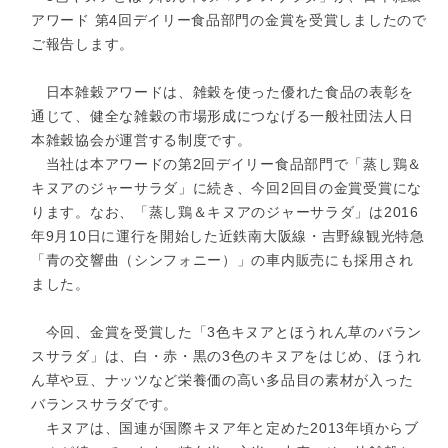
アワード 第4回デイリー食品部門の金賞を受賞しましたので
ご報告します。
日本雑穀アワードは、雑穀を使った優れた食品の表彰を
通じて、健全な雑穀の市場形成につなげる一般社団法人日
本雑穀協会が運営する制度です。
当社は本アワードの第2回デイリー食品部門で「蒸し鶏＆
キヌアのジャーサラダ」に続き、今回2回目の金賞受賞にな
ります。なお、「蒸し鶏＆キヌアのジャーサラダ」は2016
年9月10日に運行を開始した近鉄南大阪線・吉野線観光特急
「青の交響曲（シンフォニー）」の車内販売にも採用され
ました。
今回、金賞を受賞した「3色キヌアとほうれん草のバラン
スサラダ」は、白・赤・黒の3色のキヌアをはじめ、ほうれ
ん草や豆、ナッツなど栄養価の高い多品目の素材が入った
バランスサラダです。
キヌアは、国連が国際キヌア年と定めた2013年頃からブ