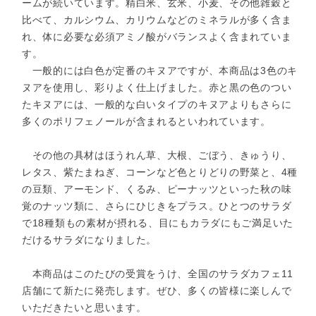
ームが続いています。精白米、玄米、小麦、その他雑穀と
比べて、カルシウム、カリウムなどのミネラルが多く含ま
れ、体に必要な必須アミノ酸がバランスよく含まれていま
す。
一般的には白色が定番のキヌアですが、本商品は3色のキ
ヌアを使用し、彩りよく仕上げました。赤と黒の色のつい
たキヌアには、一般的な白いタイプのキヌアよりもさらに
多くのポリフェノールが含まれるといわれています。
その他の具材はほうれん草、大根、ごぼう、きゅうり、
レタス、紫たまねぎ、コーンなど色とりどりの野菜と、4種
の豆類、アーモンド、くるみ、ピーナッツといった秋の味
覚のナッツ類に、さらにひじきをプラス。ひとつのサラダ
で18種類もの素材が摂れる、目にもカラダにもご満足いた
だけるサラダになりました。
本商品はこのたびの受賞をうけ、全国のサラダカフェ11
店舗にて新たに発売します。ぜひ、多くの皆様に楽しんで
いただきたいと思います。