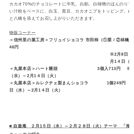
カカオ70%のチョコレートに牛乳、白餡、白味噌のほんのり甘
い汁粉をベースに、白玉、黒豆、カカオニブをトッピング。ゆ
と八橋を添えてお召し上がりいただきます。
物販コーナー
＜信州里の菓工房＞フリュイショコラ 市田柿（①栗 / ②林檎） 
46円
※2月8日（
月1４日（
＜丸屋本店＞ハート饅頭 3個入713円 ※2月
（水）～2月1４日（火）
＜丸屋本店＞ルレクチェ梨まんショコラ 1個249円 
日（水）～2月1４日（火）
■ 自遊庵 ２月1５日（水）～２月２８日（火）テーマ 「海