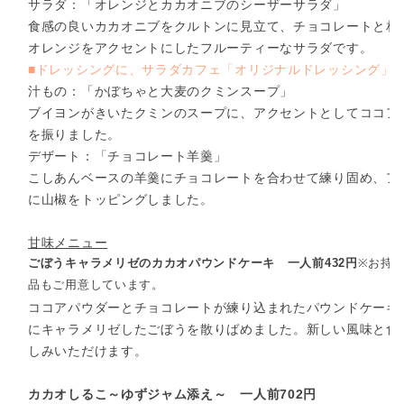
サラダ：「オレンジとカカオニブのシーザーサラダ」
食感の良いカカオニブをクルトンに見立て、チョコレートと相
オレンジをアクセントにしたフルーティーなサラダです。
■ドレッシングに、サラダカフェ「オリジナルドレッシング」
汁もの：「かぼちゃと大麦のクミンスープ」
ブイヨンがきいたクミンのスープに、アクセントとしてココア
を振りました。
デザート：「チョコレート羊羹」
こしあんベースの羊羹にチョコレートを合わせて練り固め、ア
に山椒をトッピングしました。
甘味メニュー
ごぼうキャラメリゼのカカオパウンドケーキ 一人前432円
※お持
品もご用意しています。
ココアパウダーとチョコレートが練り込まれたパウンドケーキ
にキャラメリゼしたごぼうを散りばめました。新しい風味と食
しみいただけます。
カカオしるこ～ゆずジャム添え～ 一人前702円