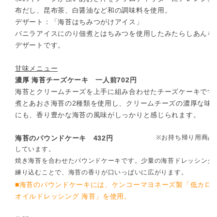
布だし、昆布茶、白醤油など和の調味料を使用。
デザート：「海苔はちみつがけアイス」
バニラアイスにのり佃煮とはちみつを使用したみたらしあんを
デザートです。
甘味メニュー
濃厚 海苔チーズケーキ 一人前702円
海苔とクリームチーズを上手に組み合わせたチーズケーキです
煮とあおさ海苔の2種類を使用し、クリームチーズの濃厚な味
にも、香り豊かな海苔の風味がしっかりと感じられます。
※お持ち帰り用商品
海苔のパウンドケーキ 432円
しています。
焼き海苔を合わせたパウンドケーキです。少量の海苔ドレッシング
練り込むことで、海苔の香りが口いっぱいに広がります。
■海苔のパウンドケーキには、ケンコーマヨネーズ製「低カロ
オイルドレッシング 海苔」を使用。