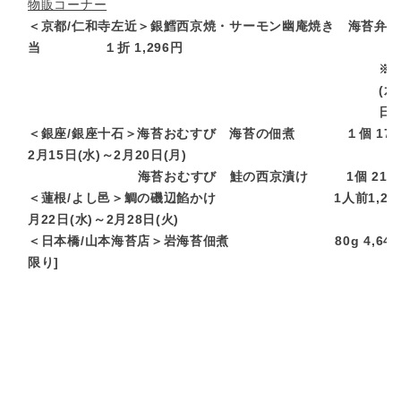
物販コーナー
＜京都/仁和寺左近＞銀鱈西京焼・サーモン幽庵焼き 海苔弁
当 １折 1,296円
※2
(水
日(
＜銀座/銀座十石＞海苔おむすび 海苔の佃煮 １個 17
2月15日(水)～2月20日(月)
海苔おむすび 鮭の西京漬け 1個 2
＜蓮根/よし邑＞鯛の磯辺餡かけ 1人前1,296円
月22日(水)～2月28日(火)
＜日本橋/山本海苔店＞岩海苔佃煮 80g 4,644円
限り]