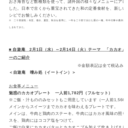
おさ海苔など数種類を使って、諸外国の様々なメニューにアレ
した。日本で古くから重宝されてきた和の定番食材を、新しい
シピでお愉しみください。
※ 二十四節気：冬至、春分、夏至、秋分を基準に、一年を二十四で分けた暦の一種。年中行事や農作業
しまれてきた。
■ 自遊庵 2月1日（水）～2月14日（火）テーマ 「カカオ」
ーのご紹介
※金額表記は全て税込みと
＜自遊庵 嗜み処（イートイン）＞
お食事メニュー
魅惑のカカオプレート 一人前1,782円（フルセット）
※ご飯・汁もののみセットもご用意しています（一人前1,566
メインからスイーツまでカカオを味わえるプレートです。
メインは、牛肉と鶏肉のステーキ。牛肉にはカカオ風味の照り
スを、鶏肉にはココア塩をつけて。
ご飯は白米にカカオバターとカカオニブを加えて炊き上げまし