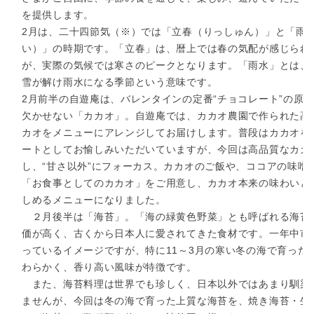
を提供します。
2月は、二十四節気（※）では「立春（りっしゅん）」と「雨
い）」の時期です。「立春」は、暦上では春の気配が感じられ
が、実際の気候では寒さのピークとなります。「雨水」とは、
雪が解け雨水になる季節という意味です。
2月前半の自遊庵は、バレンタインの定番“チョコレート”の原
欠かせない「カカオ」。自遊庵では、カカオ農園で作られた高
カオをメニューにアレンジしてお届けします。普段はカカオを
ートとしてお愉しみいただいていますが、今回は高品質なカカ
し、“甘さ以外”にフォーカス。カカオのご飯や、ココアの味噌
「お食事としてのカカオ」をご用意し、カカオ本来の味わいと
しめるメニューになりました。
２月後半は「海苔」。「海の緑黄色野菜」とも呼ばれる海苔
価が高く、古くから日本人に愛されてきた食材です。一年中市
っているイメージですが、特に11～3月の寒い冬の海で育った
わらかく、香り高い風味が特徴です。
また、海苔料理は世界でも珍しく、日本以外ではあまり馴染
ませんが、今回は冬の海で育った上質な海苔を、焼き海苔・生