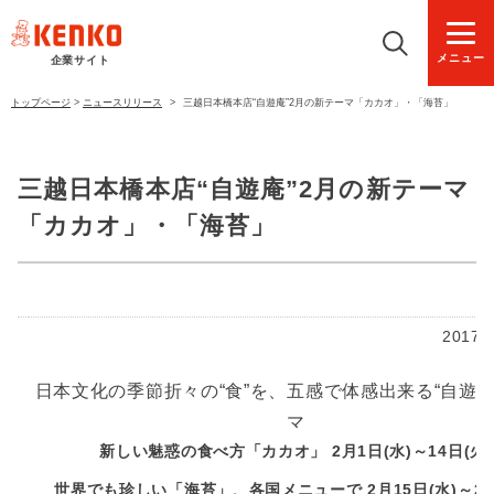
メニュー
企業サイト
トップページ
>
ニュースリリース
>
三越日本橋本店“自遊庵”2月の新テーマ「カカオ」・「海苔」
三越日本橋本店“自遊庵”2月の新テーマ
「カカオ」・「海苔」
2017
日本文化の季節折々の“食”を、五感で体感出来る“自遊庵
マ
新しい魅惑の食べ方「カカオ」 2月1日(水)～14日(火)
世界でも珍しい「海苔」、各国メニューで 2月15日(水)～28