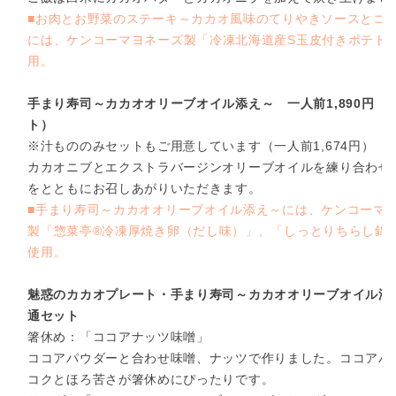
■お肉とお野菜のステーキ～カカオ風味のてりやきソースとコ
には、ケンコーマヨネーズ製「冷凍北海道産S玉皮付きポテト
用。
手まり寿司～カカオオリーブオイル添え～ 一人前1,890円（
ト）
※汁もののみセットもご用意しています（一人前1,674円）
カカオニブとエクストラバージンオリーブオイルを練り合わせ
をとともにお召しあがりいただきます。
■手まり寿司～カカオオリーブオイル添え～には、ケンコーマ
製「惣菜亭®冷凍厚焼き卵（だし味）」、「しっとりちらし錦
使用。
魅惑のカカオプレート・手まり寿司～カカオオリーブオイル添
通セット
箸休め：「ココアナッツ味噌」
ココアパウダーと合わせ味噌、ナッツで作りました。ココアパ
コクとほろ苦さが箸休めにぴったりです。