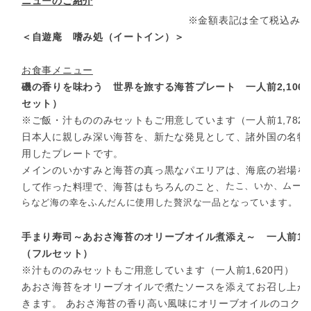
ニューのご紹介
※金額表記は全て税込みと
＜自遊庵 嗜み処（イートイン）＞
お食事メニュー
磯の香りを味わう 世界を旅する海苔プレート 一人前2,106
セット）
※ご飯・汁もののみセットもご用意しています（一人前1,782
日本人に親しみ深い海苔を、新たな発見として、諸外国の名物
用したプレートです。
メインのいかすみと海苔の真っ黒なパエリアは、海底の岩場を
たこ、いか、ムー
して作った料理で、海苔はもちろんのこと、
らなど海の幸をふんだんに使用した贅沢な一品となっています。
手まり寿司～あおさ海苔のオリーブオイル煮添え～
一人前1,9
（フルセット）
※汁もののみセットもご用意しています（一人前1,620円）
あおさ海苔をオリーブオイルで煮たソースを添えてお召し上が
きます。 あおさ海苔の香り高い風味にオリーブオイルのコク