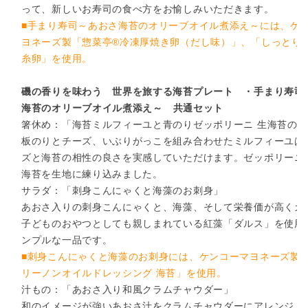
って、新しいお寿司の食べ方をお愉しみいただきます。
■手まり寿司～あおさ海苔のオリーブオイル煮添え～には、ケ
ヨネーズ製「惣菜亭®冷凍厚焼き卵（だし味）」、「しっとり
糸卵」を使用。
磯の香りを味わう 世界を旅する海苔プレート ・
手まり寿司
海苔のオリーブオイル煮添え
～ 共通セット
箸休め：「海苔ミルフィーユと青のりゼッポリーニ 生海苔のせ
板のりとチーズ、いぶりがっこを組み合わせたミルフィーユは
ズと海苔の相性の良さを実感していただけます。ゼッポリーニ
海苔を生地に練り込みました。
サラダ：「刺身こんにゃくと海藻のお刺身」
あおさ入りの刺身こんにゃくと、海藻、そして栄養価が高くカ
子どものおやつとしても親しまれている紅藻「ダルス」を使用
ンプルな一品です。
■刺身こんにゃくと海藻のお刺身には、ケンコーマヨネーズ製
リーノンオイルドレッシング 海苔」を使用。
汁もの：「あおさ入り和風クラムチャウダー」
和のイメージが強いあおさ汁をクラムチャウダーにアレンジ。