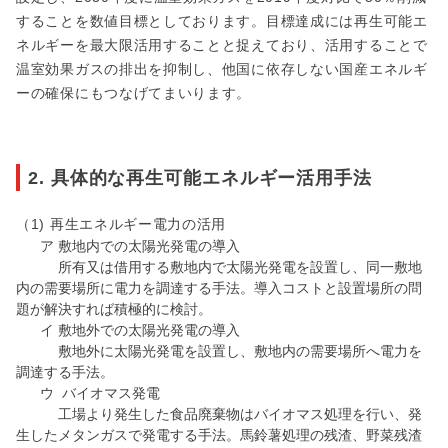
することを数値目標としております。目標達成には再生可能エ
ネルギーを最大限活用することと捉えており、活用することで
温室効果ガスの排出を抑制し、他国に依存しない国産エネルギ
ーの確保にもつなげてまいります。
2. 具体的な再生可能エネルギー活用手法
（1) 再生エネルギー電力の活用
ア 敷地内での太陽光発電の導入
所有又は借用する敷地内で太陽光発電を設置し、同一敷地
内の需要場所に電力を調達する手法。導入コストと設置場所の問
題が解決すれば積極的に検討。
イ 敷地外での太陽光発電の導入
敷地外に太陽光発電を設置し、敷地内の需要場所へ電力を
調達する手法。
ウ バイオマス発電
工場より発生した食品廃棄物はバイオマス処理を行い、発
生したメタンガスで発電する手法。馬鈴薯処理の残渣、野菜残渣