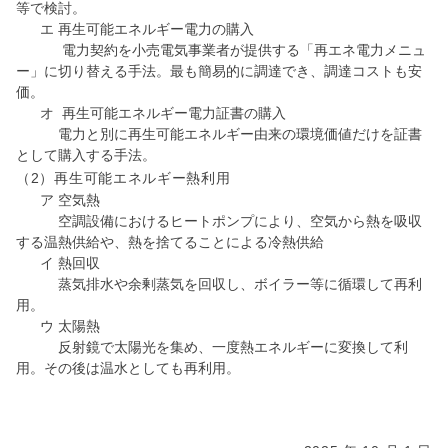
等で検討。
エ 再生可能エネルギー電力の購入
電力契約を小売電気事業者が提供する「再エネ電力メニュ
ー」に切り替える手法。最も簡易的に調達でき、調達コストも安
価。
オ 再生可能エネルギー電力証書の購入
電力と別に再生可能エネルギー由来の環境価値だけを証書
として購入する手法。
（2）再生可能エネルギー熱利用
ア 空気熱
空調設備におけるヒートポンプにより、空気から熱を吸収
する温熱供給や、熱を捨てることによる冷熱供給
イ 熱回収
蒸気排水や余剰蒸気を回収し、ボイラー等に循環して再利
用。
ウ 太陽熱
反射鏡で太陽光を集め、一度熱エネルギーに変換して利
用。その後は温水としても再利用。